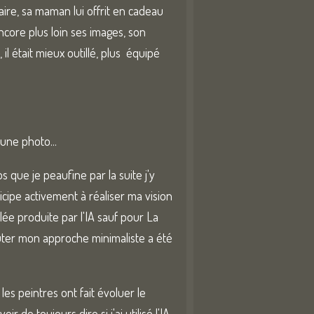
aire, sa maman lui offrit en cadeau
ncore plus loin ses images, son
il était mieux outillé, plus équipé
 une photo...
os que je peaufine par la suite j'y
icipe activement à réaliser ma vision
ée produite par l'IA sauf pour La
outer mon approche minimaliste a été
es peintres ont fait évoluer le
de toujours dire si j'ai utilisé l'IA,