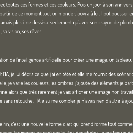
ec toutes ces formes et ces couleurs. Puis un jour à son annivers
i
o
partir de ce moment tout un monde s'ouvra à lui, il put pousser e
n
t jamais plus il ne dessina seulement qu'avec son crayon de plomb, 
sa vision, ses rêves.
sation de l'intelligence artificielle pour créer une image, un tableau,
'IA, je lui décris ce que j'ai en tête et elle me fournit des scénari
e, je varie les couleurs, les ombres, j'ajoute des éléments je part
ne alors que très rarement je vais afficher une image non travaill
sans retouche, l'IA a su me combler je n'avais rien d'autre à aj
 fin, c'est une nouvelle forme d'art qui prend forme tout comme l
ages, les images ne sont pas toutes des photos, je me fais un devoir 