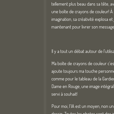
tellement plus beau dans sa tête, av
é
une boîte de crayons de couleur! À 
t
imagination, sa créativité explosa e
o
maintenant pour livrer son message, 
i
l
e
Il y a tout un débat autour de l'utili
s
Ma boîte de crayons de couleur c'est l
ajoute toujours ma touche personnell
comme pour le tableau de la Gardien
Dame en Rouge, une image intégrale 
servi à souhait!
Pour moi, l'IA est un moyen, non une
dessin. Toutes les photos sont des im