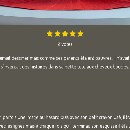
1
2
3
4
5
E
é
é
é
é
é
n
2 votes
t
t
t
t
t
v
o
o
o
o
o
o
 aimait dessiner mais comme ses parents étaient pauvres, il n'avait
y
i
i
i
i
i
e
 s'inventait des histoires dans sa petite tête aux cheveux bouclés
l
l
l
l
l
r
e
e
e
e
e
l
s
s
s
s
'
é
v
a
l
u
pait parfois une image au hasard puis avec son petit crayon usé, il tra
a
ec les lignes mais à chaque fois qu'il terminait son esquisse il éta
t