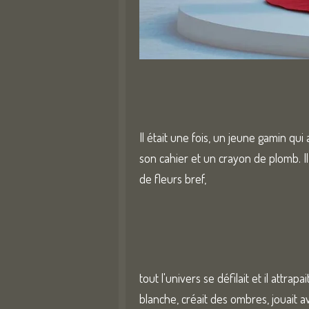
6
6
6
6
É
6
v
6
a
6
Il était une fois, un jeune gamin qui
l
7
son cahier et un crayon de plomb. Il
u
é
de fleurs bref,
a
t
t
o
i
i
o
l
n
e
tout l'univers se défilait et il attra
:
s
blanche, créait des ombres, jouait av
5