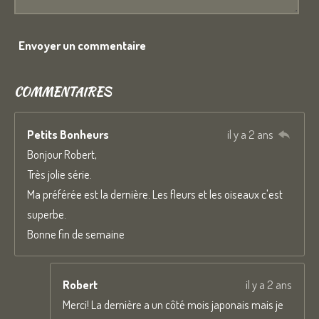
6
6
6
Envoyer un commentaire
6
6
COMMENTAIRES
6
6
Petits Bonheurs
il y a 2 ans
7
Bonjour Robert,
é
Très jolie série.
t
Ma préférée est la dernière. Les fleurs et les oiseaux c'est
o
superbe.
i
Bonne fin de semaine
l
e
s
Robert
il y a 2 ans
Merci! La dernière a un côté mois japonais mais je