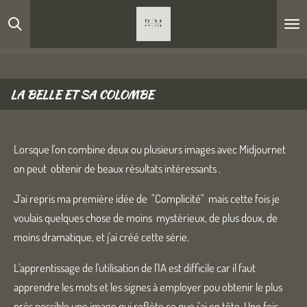
Passer
au
contenu
principal
LA BELLE ET SA COLOMBE
Lorsque l'on combine deux ou plusieurs images avec Midjournet
on peut obtenir de beaux résultats intéressants .
J'ai repris ma première idée de "Complicité" mais cette fois je
voulais quelques chose de moins mystérieux, de plus doux, de
moins dramatique, et j'ai créé cette série.
L'apprentissage de l'utilisation de l'IA est difficile car il faut
apprendre les mots et les signes à employer pou obtenir le plus
près possible une image qui reflète ce que j'ai en tête. Une fois