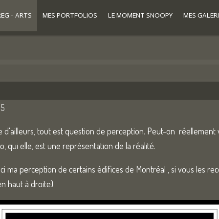
REG - ARTS
MES PORTFOLIOS
LE MOMENT SNOOPY
MES GALERI
05
'ailleurs, tout est question de perception. Peut-on réellement voi
, qui elle, est une représentation de la réalité.
i ma perception de certains édifices de Montréal , si vous les re
en haut à droite)